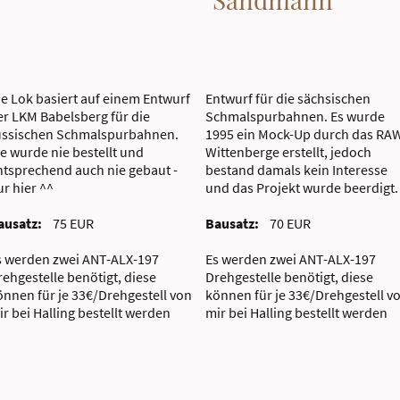
ie Lok basiert auf einem Entwurf
Entwurf für die sächsischen
er LKM Babelsberg für die
Schmalspurbahnen. Es wurde
ussischen Schmalspurbahnen.
1995 ein Mock-Up durch das RA
ie wurde nie bestellt und
Wittenberge erstellt, jedoch
ntsprechend auch nie gebaut -
bestand damals kein Interesse
ur hier ^^
und das Projekt wurde beerdigt.
ausatz:
75 EUR
Bausatz:
70 EUR
s werden zwei ANT-ALX-197
Es werden zwei ANT-ALX-197
rehgestelle benötigt, diese
Drehgestelle benötigt, diese
önnen für je 33€/Drehgestell von
können für je 33€/Drehgestell v
ir bei Halling bestellt werden
mir bei Halling bestellt werden