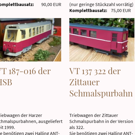
omplettbausatz:
90,00 EUR
(nur geringe Stückzahl vorrätig)
Komplettbausatz:
75,00 EUR
T 187-016 der
VT 137 322 der
HSB
Zittauer
Schmalspurbahn
riebwagen der Harzer
Triebwagen der Zittauer
chmalspurbahnen, ausgeliefert
Schmalspurbahn in der Version
eit 1999.
als 322.
ie benötigen zwei Halling ANT-
Sie benötigen zwei Halling ANT-