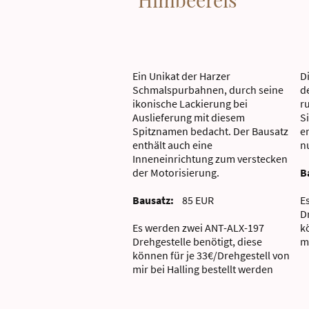
Ein Unikat der Harzer
D
Schmalspurbahnen, durch seine
d
ikonische Lackierung bei
r
Auslieferung mit diesem
S
Spitznamen bedacht. Der Bausatz
e
enthält auch eine
n
Inneneinrichtung zum verstecken
der Motorisierung.
B
Bausatz:
85 EUR
E
D
Es werden zwei ANT-ALX-197
k
Drehgestelle benötigt, diese
m
können für je 33€/Drehgestell von
mir bei Halling bestellt werden