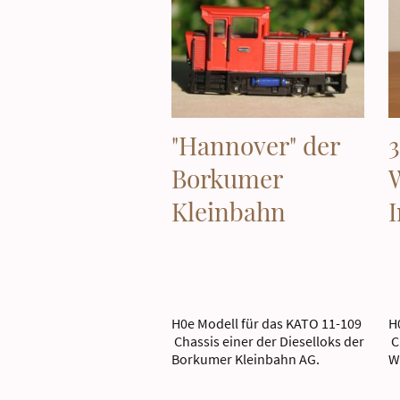
"Hannover" der
3
Borkumer
Kleinbahn
H0e Modell für das KATO 11-109
H
Chassis einer der Dieselloks der
C
Borkumer Kleinbahn AG.
W