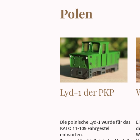
Polen
Lyd-1 der PKP
Die polnische Lyd-1 wurde für das
E
KATO 11-109 Fahrgestell
d
entworfen.
W