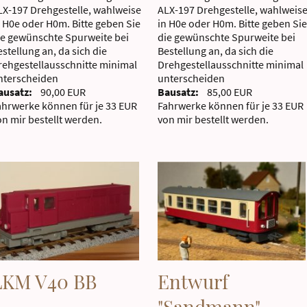
LX-197 Drehgestelle, wahlweise
ALX-197 Drehgestelle, wahlweis
n H0e oder H0m. Bitte geben Sie
in H0e oder H0m. Bitte geben Sie
ie gewünschte Spurweite bei
die gewünschte Spurweite bei
stellung an, da sich die
Bestellung an, da sich die
rehgestellausschnitte minimal
Drehgestellausschnitte minimal
nterscheiden
unterscheiden
ausatz:
90,00 EUR
Bausatz:
85,00 EUR
ahrwerke können für je 33 EUR
Fahrwerke können für je 33 EUR
on mir bestellt werden.
von mir bestellt werden.
LKM V40 BB
Entwurf
"Sandmann"