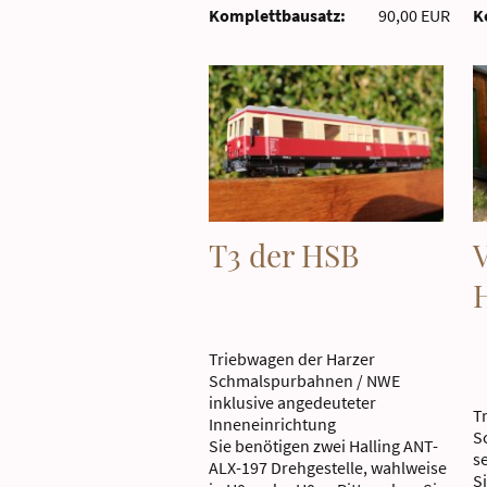
Komplettbausatz:
90,00 EUR
K
T3 der HSB
V
Triebwagen der Harzer
Schmalspurbahnen / NWE
inklusive angedeuteter
T
Inneneinrichtung
S
Sie benötigen zwei Halling ANT-
s
ALX-197 Drehgestelle, wahlweise
S