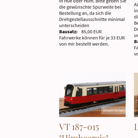
in H0e oder H0m. Bitte geben Sie
A
die gewünschte Spurweite bei
i
Bestellung an, da sich die
d
Drehgestellausschnitte minimal
Be
unterscheiden
D
Bausatz:
85,00 EUR
u
Fahrwerke können für je 33 EUR
B
von mir bestellt werden.
F
v
VT 187-015
"Himbeereis"