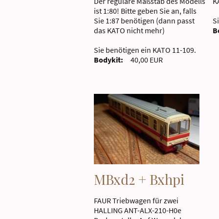
Der reguläre Maßstab des Modells
K
ist 1:80! Bitte geben Sie an, falls
Sie 1:87 benötigen (dann passt
S
das KATO nicht mehr)
B
Sie benötigen ein KATO 11-109.
Bodykit:
40,00 EUR
MBxd2 + Bxhpi
FAUR Triebwagen für zwei
HALLING ANT-ALX-210-H0e