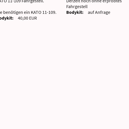
ATO 11-109 Fahrgestell.
Derzeit noch ohne erprobtes
Fahrgestell
ie benötigen ein KATO 11-109.
Bodykit:
auf Anfrage
odykit:
40,00 EUR