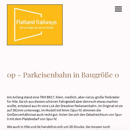
0p - Parkeisenbahn in Baugröße 0
Am Anfang stand eine TRIX BR17. Klein, niedlich, aber viel zu große Treibräder
für H0e. Da ich aus diesem schönen Fahrgestell aber dennoch etwas machen
wollte, entstand aus ihr eine Lok der Dresdner Parkeisenbahn. Im Original ist sie
auf 381mm unterwegs, im Modell mit 9mm (Spur N) stimmen die
Größenverhältnisse auch recht gut. Holen Sie sich den Detailreichtum von Spur
0 mit dem Platzbedarf von Spur N!
Wie auch in H0e und 0e handelt es sich um 3D-Drucke. Sie müssen noch